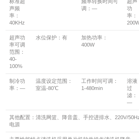
标准超
频率转换时间可
超声
声频
调：—
功
率：
率：
40KHz
200
超声功
水位保护：有
加热功率：
率可调
400W
范围：
40-
100%
制冷功
温度设定范围：
工作时间可调：
溶液
率：—
室温-80℃
1-480min
过
滤：
—
其他配置：清洗网篮、降音盖、手控进排水、220V/50H
电源